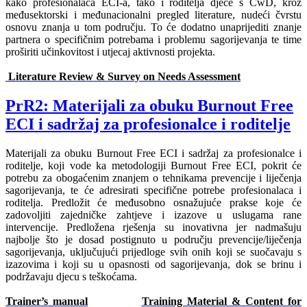
kako profesionalaca ECI-a, tako i roditelja djece s CwD, kroz
međusektorski i međunacionalni pregled literature, nudeći čvrstu
osnovu znanja u tom području. To će dodatno unaprijediti znanje
partnera o specifičnim potrebama i problemu sagorijevanja te time
proširiti učinkovitost i utjecaj aktivnosti projekta.
Literature Review & Survey on Needs Assessment
PrR2: Materijali za obuku Burnout Free
ECI i sadržaj za profesionalce i roditelje
Materijali za obuku Burnout Free ECI i sadržaj za profesionalce i
roditelje, koji vode ka metodologiji Burnout Free ECI, pokrit će
potrebu za obogaćenim znanjem o tehnikama prevencije i liječenja
sagorijevanja, te će adresirati specifične potrebe profesionalaca i
roditelja. Predložit će međusobno osnažujuće prakse koje će
zadovoljiti zajedničke zahtjeve i izazove u uslugama rane
intervencije. Predložena rješenja su inovativna jer nadmašuju
najbolje što je dosad postignuto u području prevencije/liječenja
sagorijevanja, uključujući prijedloge svih onih koji se suočavaju s
izazovima i koji su u opasnosti od sagorijevanja, dok se brinu i
podržavaju djecu s teškoćama.
Trainer’s manual
Training Material & Content for