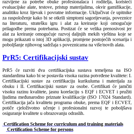
razvijene za potrebe obuke profesionalaca i roditelja, koristeći
evaluacijske alate, testove, pristup materijalima, okvir gamifikacije,
analitiku kroz lijevak i povratne informacije. Uključivat će upitnike
za raspoloženje kako bi se otkrili simptomi sagorijevanja, poveznice
na literaturu, stratešku igru i alat za kreiranje koji omogućuje
prilagodbe prema potrebama. Postizat će se velika prenosivost jer
alat za kreiranje omogućuje razvoj daljnjih mekih vještina koje se
mogu prikazati u istoj 3D aplikaciji, promjene postojećih scenarija i
poboljšanje njihovog sadržaja s poveznicama na više/novih alata.
PrR5: Certifikacijski sustav
PrR5 će razviti dva certifikacijska sustava temeljena na ISO
standardima kako bi se postavila visoka razina potvrđene kvalitete: I.
Certifikacijski sustav za certifikaciju kurikuluma i materijala za
obuku i II. Certifikacijski sustav za osobe. Certifikati će jamčiti
visoku razinu kvalitete, jasnu korelaciju s EQF i ECVET i pružiti
ljudima međunarodno priznate kvalifikacije (ISO 17024 Standard).
Certifikacija jača kvalitetu programa obuke, prema EQF i ECVET,
potiče cjeloživotno učenje i profesionalni razvoj te poboljšava
osiguranje kvalitete u obrazovanju odraslih.
Certification Scheme for curriculum and training materials
Certification Scheme for persons