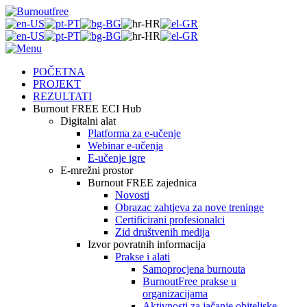
POČETNA
PROJEKT
REZULTATI
Burnout FREE ECI Hub
Digitalni alat
Platforma za e-učenje
Webinar e-učenja
E-učenje igre
E-mrežni prostor
Burnout FREE zajednica
Novosti
Obrazac zahtjeva za nove treninge
Certificirani profesionalci
Zid društvenih medija
Izvor povratnih informacija
Prakse i alati
Samoprocjena burnouta
BurnoutFree prakse u
organizacijama
Aktivnosti za jačanje obiteljske