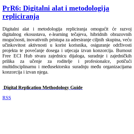
PrR6: Digitalni alat i metodologija
repliciranja
Digitalni alat i metodologija repliciranja omogućit će razvoj
digitalnog ekosustava, e-learning tečajeva, hibridnih obrazovnih
mogućnosti, inovativnih pristupa za adresiranje ciljnih skupina, veću
učinkovitost aktivnosti u korist korisnika, osiguranje održivosti
projekta te povećanje dosega i utjecaja izvan konzorcija. Burnout
Free ECI Hub stvara zajednicu dijaloga, suradnje i zajedničkih
prilika za učenje za roditelje i profesionalce, potičući
multidisciplinarnu i međusektorsku suradnju među organizacijama
konzorcija i izvan njega.
Digital Replication Methodology Guide
RSS