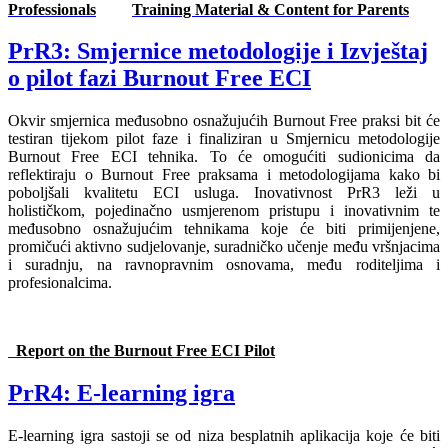
Professionals
Training Material & Content for Parents
PrR3: Smjernice metodologije i Izvještaj
o pilot fazi Burnout Free ECI
Okvir smjernica međusobno osnažujućih Burnout Free praksi bit će
testiran tijekom pilot faze i finaliziran u Smjernicu metodologije
Burnout Free ECI tehnika. To će omogućiti sudionicima da
reflektiraju o Burnout Free praksama i metodologijama kako bi
poboljšali kvalitetu ECI usluga. Inovativnost PrR3 leži u
holističkom, pojedinačno usmjerenom pristupu i inovativnim te
međusobno osnažujućim tehnikama koje će biti primijenjene,
promičući aktivno sudjelovanje, suradničko učenje među vršnjacima
i suradnju, na ravnopravnim osnovama, među roditeljima i
profesionalcima.
Report on the Burnout Free ECI Pilot
PrR4: E-learning igra
E-learning igra sastoji se od niza besplatnih aplikacija koje će biti