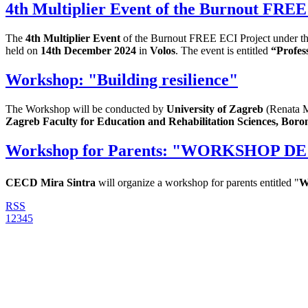
4th Multiplier Event of the Burnout FREE
The
4th
Multiplier Event
of the Burnout FREE ECI Project under th
held on
14th December 2024
in
Volos
. The event is entitled
“Profes
Workshop: "Building resilience"
The Workshop will be conducted by
University of Zagreb
(Renata M
Zagreb Faculty for Education and Rehabilitation Sciences, Boron
Workshop for Parents: "WORKSHOP D
CECD Mira Sintra
will organize a workshop for parents entitled "
W
RSS
1
2
3
4
5