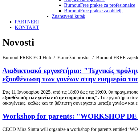
BurnoutFree prakse za profesionalce
BurnoutFree prakse za obitelji
Znanstveni kutak
PARTNERI
KONTAKT
Novosti
Burnout FREE ECI Hub
/
E-mrežni prostor
/
Burnout FREE zajed
Διαδικτυακό εργαστήριο: "Τεχνικές πρόλ
εξουθένωση των γονέων στην ευημερία το
Στις 11 Ιανουαρίου 2025, από τις 18:00 έως τις 19:00, θα πραγματο
εξουθένωση των γονέων στην ευημερία τους".
Το εργαστήριο συν
οικογένειας, καθώς και τη βέλτιστη συνεργασία μεταξύ γονέων και 
Workshop for parents: "WORKSHOP D
CECD Mira Sintra will organize a workshop for parents entitl