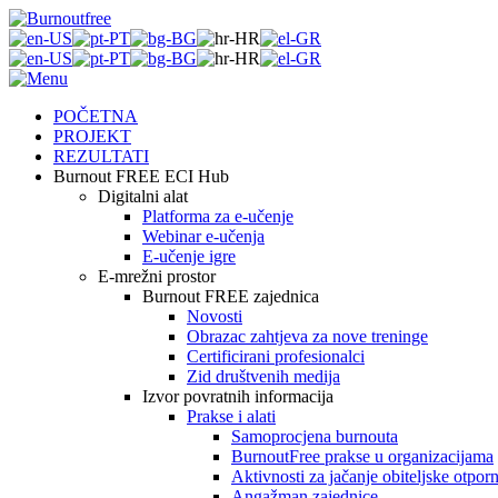
POČETNA
PROJEKT
REZULTATI
Burnout FREE ECI Hub
Digitalni alat
Platforma za e-učenje
Webinar e-učenja
E-učenje igre
E-mrežni prostor
Burnout FREE zajednica
Novosti
Obrazac zahtjeva za nove treninge
Certificirani profesionalci
Zid društvenih medija
Izvor povratnih informacija
Prakse i alati
Samoprocjena burnouta
BurnoutFree prakse u organizacijama
Aktivnosti za jačanje obiteljske otporn
Angažman zajednice