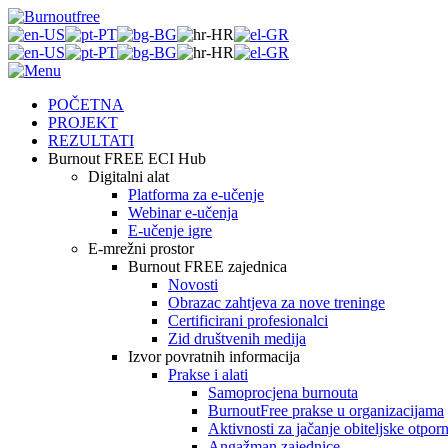
POČETNA
PROJEKT
REZULTATI
Burnout FREE ECI Hub
Digitalni alat
Platforma za e-učenje
Webinar e-učenja
E-učenje igre
E-mrežni prostor
Burnout FREE zajednica
Novosti
Obrazac zahtjeva za nove treninge
Certificirani profesionalci
Zid društvenih medija
Izvor povratnih informacija
Prakse i alati
Samoprocjena burnouta
BurnoutFree prakse u organizacijama
Aktivnosti za jačanje obiteljske otporn
Angažman zajednice