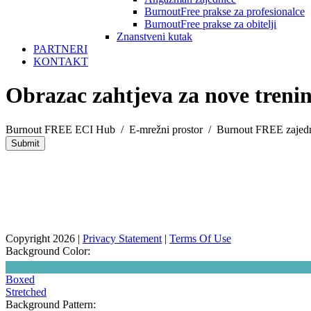
BurnoutFree prakse za profesionalce
BurnoutFree prakse za obitelji
Znanstveni kutak
PARTNERI
KONTAKT
Obrazac zahtjeva za nove treni
Burnout FREE ECI Hub
/
E-mrežni prostor
/
Burnout FREE zajed
Copyright 2026
|
Privacy Statement
|
Terms Of Use
Background Color:
Boxed
Stretched
Background Pattern: