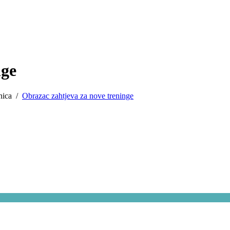
nge
nica
/
Obrazac zahtjeva za nove treninge