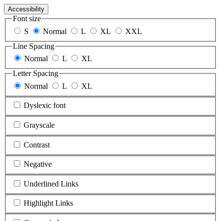
Accessibility
Font size
S
Normal
L
XL
XXL
Line Spacing
Normal
L
XL
Letter Spacing
Normal
L
XL
Dyslexic font
Grayscale
Contrast
Negative
Underlined Links
Highlight Links