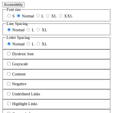
Accessibility
Font size
S
Normal
L
XL
XXL
Line Spacing
Normal
L
XL
Letter Spacing
Normal
L
XL
Dyslexic font
Grayscale
Contrast
Negative
Underlined Links
Highlight Links